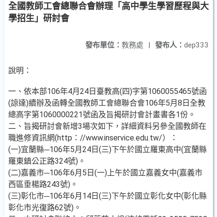
全國教師工會總聯合會辦理「高中學生學習歷程與大
學招生」研討會
發布單位：
教務處
|
發布人：
dep333
說明：
一、依本部106年4月24日臺教高(四)字第1060055465號函
(諒達)續辦及函轉全國教師工會總聯合會106年5月8日全教
總高字第1060000221號函及旨揭研討會計畫書各1份。
二、旨揭研討會新增3場次如下，詳細資料另參全國教師在
職進修資訊網(http：//www.inservice.edu.tw/）：
(一)宜蘭縣─106年5月24日(三)下午於國立羅東高中(宜蘭縣
羅東鎮公正路324號)。
(二)嘉義市─106年6月5日(一)上午於國立嘉義女中(嘉義市
西區垂楊路243號)。
(三)彰化市─106年6月14日(三)下午於國立彰化女中(彰化縣
彰化市光復路62號)。