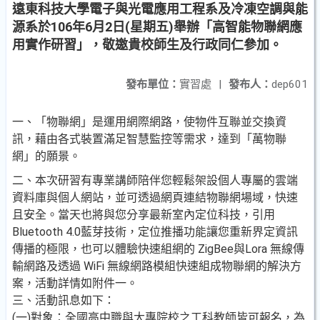
遠東科技大學電子與光電應用工程系及冷凍空調與能
源系於106年6月2日(星期五)舉辦「高智能物聯網應
用實作研習」，敬邀貴校師生及行政同仁參加。
發布單位：
實習處
|
發布人：
dep601
一、「物聯網」是運用網際網路，使物件互聯並交換資
訊，藉由各式裝置滿足智慧監控等需求，達到「萬物聯
網」的願景。
二、本次研習有專業講師陪伴您輕鬆架設個人專屬的雲端
資料庫與個人網站，並可透過網頁連結物聯網場域，快速
且安全。當天也將與您分享最新室內定位科技，引用
Bluetooth 4.0藍芽技術，定位推播功能讓您重新界定資訊
傳播的極限，也可以體驗快速組網的 ZigBee與Lora 無線傳
輸網路及透過 WiFi 無線網路模組快速組成物聯網的解決方
案，活動詳情如附件一。
三、活動訊息如下：
(一)對象：全國高中職與大專院校之工科教師皆可報名，為