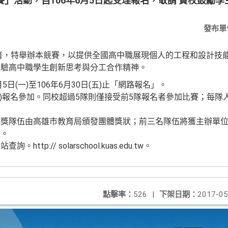
」活動，自106年6月5日起受理報名，敬請 貴校鼓勵
發布單
育，特舉辦本競賽，以提供全國高中職展現個人的工程和設計技
考驗高中職學生創新思考與分工合作精神。
5日(一)至106年6月30日(五)止「網路報名」。
含)報名參加。同校超過5隊則僅接受前5隊報名者參加比賽；每隊
獲獎隊伍由高雄市教育局頒發團體獎狀；前三名隊伍將獲主辦單
賽。
p:// solarschool.kuas.edu.tw。
點擊率：
526
|
下架日期：
2017-05