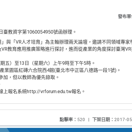
發布單
日臺教資字第1060054950號函辦理。
用」與「VR人才培育」為主軸辦理兩天論壇，邀請不同領域專家
及VR教育應用推廣策略進行探討，進而從產業的角度探討臺灣V
（星期五）至13日（星期六）上午9時至下午5時。
創意產業園區紅磚六合院西4館(臺北市中正區八德路一段1號)。
可參加，但以教師為優先錄取。
。
系統http://vrforum.edu.tw報名。
點擊率：
520
|
下架日期：
2017-05