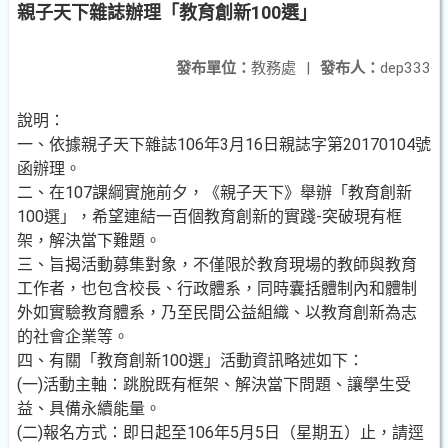
親子天下雜誌辦理「教育創新100選」
發布單位：
教務處
|
發布人：
dep333
說明：
一、依據親子天下雜誌106年3月16日親誌字第20170104號
函辦理。
二、在107課綱實施前夕，《親子天下》舉辦「教育創新
100選」，希望連結一百個教育創新的實踐-突破現有框
架，解決當下難題。
三、旨揭活動募集對象，不僅限於教育現場的教師與教育
工作者，也包含校長、行政體系，同時囊括體制內和體制
外如實驗教育體系，乃至民間公益組織、以教育創新為志
的社會企業等。
四、有關「教育創新100選」活動資訊略述如下：
(一)活動主軸：跳脫既有框架、解決當下問題、讓學生受
益、具備永續能量。
(二)報名方式：即日起至106年5月5日（星期五）止，請逕