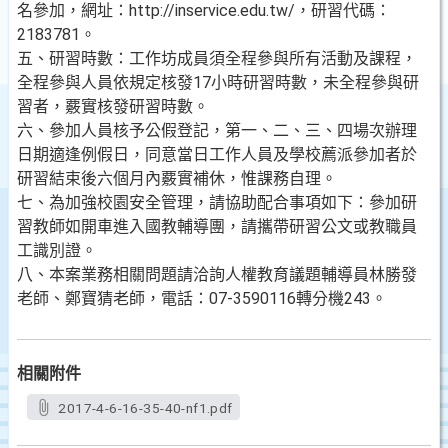
名參加，網址：http://inservice.edu.tw/，研習代碼：
2183781。
五、研習時數：工作坊成員須全程參與所有活動及課程，
全程參與人員依規定核發17小時研習時數，未全程參與研
習者，覈實核發研習時數。
六、參加人員核予公假登記，第一、二、三、四場次辦理
日期適逢例假日，同意當日工作人員及學校薦派參加者於
研習結束後六個月內覈實補休，惟課務自理。
七、為加強校園安全管理，請協助配合事項如下：參加研
習教師如開車進入國教輔導團，請攜帶研習公文或教職員
工識別證。
八、本案業務相關問題請洽詢人權教育議題輔導員林勝發
老師、鄭寶猜老師，電話：07-3590116轉分機243。
相關附件
2017-4-6-16-35-40-nf1.pdf