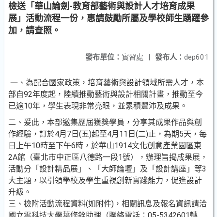
檢送「華山論劍-教育部藝術與設計人才培育成果
展」活動流程一份，惠請鼓勵所屬及學校師生踴躍參
加，請查照。
發布單位：
實習處
|
發布人：
dep601
一、為配合國家政策，培育藝術與設計領域所需人才，本
部自92年度起，陸續推動藝術與設計相關計畫，推動至今
已逾10年，學生表現非常亮眼，並累積豐沛及成果。
二、爰此，本部邀集歷屆獲獎學員，分享其成果作品與創
作經驗，訂於4月7日(五)起至4月11日(二)止，為期5天，每
日上午10時至下午6時，於華山1914文化創意產業園區東
2A館（臺北市中正區八德路一段1號），辦理旨揭成果展，
活動分「設計精品展」、「大師論壇」及「設計講座」等3
大主題，以引領學校及學生重視創新實踐能力，促進設計
升級。
三、檢附活動流程資料(如附件)，相關訊息及報名資訊請洽
國立雲科技大學葉修銓助理（聯絡電話：05-5342601轉