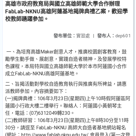
高雄市政府教育局與國立高雄師範大學合作辦理
FabLab-NKNU高雄阿蓮基地揭牌典禮乙案，歡迎學
校教師踴躍參加。
發布單位：
實習處
|
發布人：
dep601
一、為培育高雄Maker創意人才，推廣校園創客教育，鼓
勵學生動手做、展創意，實踐自造者精神，及發展學校特
色課程，本局特與國立高雄師範大學於本市阿蓮國小合作
成立FabLab-NKNU高雄阿蓮基地。
二、旨揭活動對學校自造教育執行與推廣有所裨益，請惠
派教師參加，內容摘要如下：
(一)揭牌典禮：106年3月23日(星期四)上午10時假阿蓮區阿
蓮國小行政大樓二樓舉行。聯絡人：阿蓮國小黃朝琴主
任，電話：(07)6312049轉230。
(二)教師研習：106年3月23日(星期四)上午8時30分至11時
30分，請逕至 FabLab-NKNU 高師大自造者基地網站報名
(網址：http://www.fablab.nknu.edu.tw/ 會員登入(第一次登