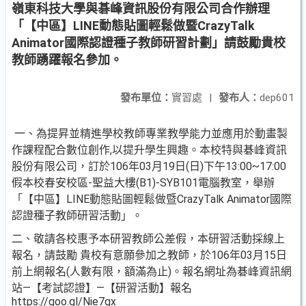
嶺東科技大學與碁峰資訊股份有限公司合作辦理
「【中區】LINE動態貼圖輕鬆做暨CrazyTalk
Animator國際認證種子教師研習計劃」請鼓勵貴校
教師踴躍報名參加。
發布單位：
實習處
|
發布人：
dep601
一、為提昇並精進學校教師專業教學能力並應用於動畫製
作課程配合數位創作,以提升學生興趣。本校特與碁峰資訊
股份有限公司，訂於106年03月19日(日)下午13:00~17:00
假本校春安校區-聖益大樓(B1)-SYB101電腦教室，舉辦
「【中區】LINE動態貼圖輕鬆做暨CrazyTalk Animator國際
認證種子教師研習活動」。
二、敬請各校惠予本研習教師公差假，本研習活動採線上
報名，請鼓勵 貴校有意願參加之教師，於106年03月15日
前上網報名(人數有限，額滿為止)。報名網址為碁峰資訊網
站—【考試認證】—【研習活動】報名
https://goo.gl/Nie7gx