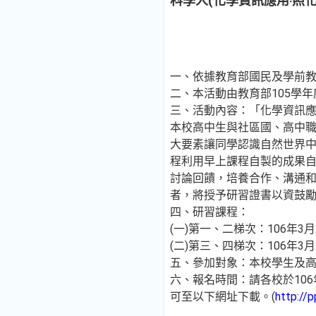
科學人(化學資訊應用‧照化
一、依據教育部國民及學前教育署
二、本活動由教育部105學
三、活動內容：「化學資訊應
本校高中生與社區國、高中
大要素讓同學認識自然世界
程利用早上課程自製的成果
討論回饋，培養合作、溝通
者，將授予研習證書以資鼓
四、研習課程：
(一)第一、二梯次：106年3月
(二)第三、四梯次：106年
五、參加對象：本校學生及
六、報名時間：請各校於10
可至以下網址下載。(
http://p