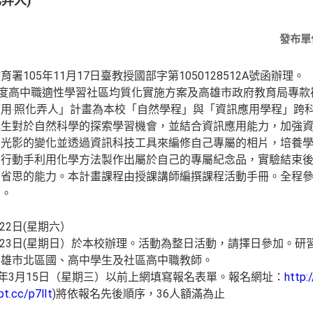
弄人)
發布單
105年11月17日臺教授國部字第1050128512A號函辦理。
年度高中職適性學習社區均質化實施方案及高雄市政府教育局專款
用‧照化弄人」計畫為本校「自然學程」與「資訊應用學程」跨
職生對於自然科學的探索學習機會，並結合資訊應用能力，加強
中光影的變化並透過資訊科技工具來編修自己專屬的相片，培養
自行動手利用化學方法製作出屬於自己的專屬紀念品，實驗結束
和省思的能力。本計畫課程由授課講師編撰課程活動手冊。全程
勵。
22日(星期六）
3月23日(星期日）於本校辦理。活動為整日活動，請擇日參加。
高雄市北區國、高中學生及社區高中職教師。
6年3月15日（星期三）以前上網填寫報名表單。報名網址：
http:
pt.cc/p7lIt
)將依報名先後順序，36人額滿為止