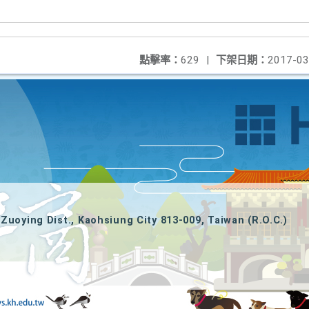
點擊率：
629
|
下架日期：
2017-03
Zuoying Dist., Kaohsiung City 813-009, Taiwan (R.O.C.)