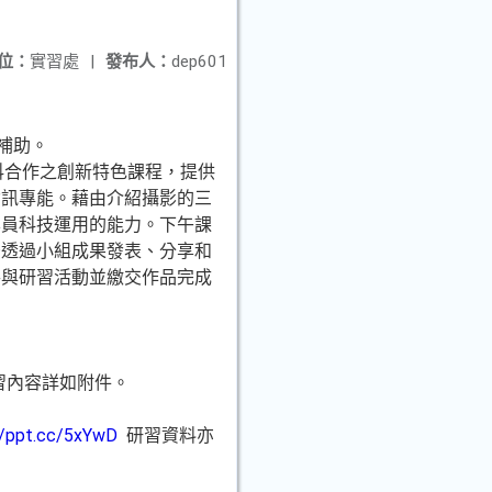
位：
實習處
|
發布人：
dep601
補助。
科合作之創新特色課程，提供
資訊專能。藉由介紹攝影的三
學員科技運用的能力。下午課
後透過小組成果發表、分享和
參與研習活動並繳交作品完成
研習內容詳如附件。
//ppt.cc/5xYwD
研習資料亦