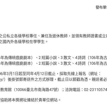
發布單
籍之公私立各級學校專任、兼任及退休教師，並領有教師證書或立
籍之國內外各級學校在學學生。
06年為傳統戲劇劇本）、2.短篇小說、3.散文、4.詩詞（106年為
06年為傳統戲劇劇本）、2.短篇小說、3.散文、4.詩詞（106年
6年3月1日起至同年4月12日截止，採取先線上報名（網址：
v.tw/philology/）後掛號郵寄送件之方式辦理，截止日以郵戳為憑。
館（10066臺北市南海路47號）；洽詢電話：02-23110574
請協助將本獎網址連結於貴單位網站。