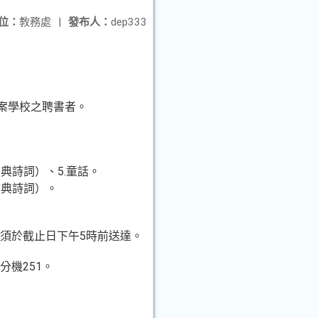
位：
教務處
|
發布人：
dep333
案學校之聘書者。
古典詩詞）、5.童話。
為古典詩詞）。
親送者必須於截止日下午5時前送達。
分機251。