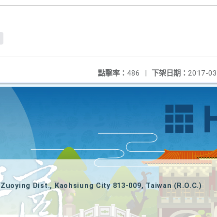
f
點擊率：
486
|
下架日期：
2017-03
Zuoying Dist., Kaohsiung City 813-009, Taiwan (R.O.C.)