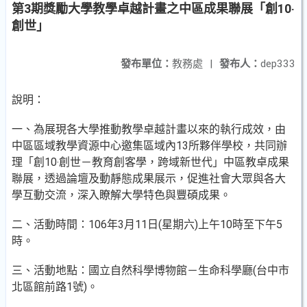
第3期獎勵大學教學卓越計畫之中區成果聯展「創10‧
創世」
發布單位：
教務處
|
發布人：
dep333
說明：
一、為展現各大學推動教學卓越計畫以來的執行成效，由
中區區域教學資源中心邀集區域內13所夥伴學校，共同辦
理「創10‧創世－教育創客學，跨域新世代」中區教卓成果
聯展，透過論壇及動靜態成果展示，促進社會大眾與各大
學互動交流，深入瞭解大學特色與豐碩成果。
二、活動時間：106年3月11日(星期六)上午10時至下午5
時。
三、活動地點：國立自然科學博物館－生命科學廳(台中市
北區館前路1號)。