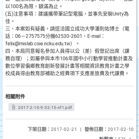
以100名為限，額滿為止。
(五)注意事項：建議攜帶筆記型電腦，並事先安裝Unity為
佳。
三、本案如有疑義，請逕洽國立成功大學潘則佑博士（電
話：06－2757575分機62530-2601、E-mail：
felix@mislab.csie.ncku.edu.tw）。
四、本局同意報名參加人員得以公（差）假登記出席（課
務自理）；如屬參與本市106年國中小行動學習推動計畫及
數位學習偏鄉教育創新發展計畫等相關資訊教育計畫之學
校成員得由教育部補助之經費項下支應差旅費及代課費。
相關附件
2017-2-10-9-32-15-nf1.pdf
下架日期：
2017-02-21
|
發佈日期：
2017-02-10