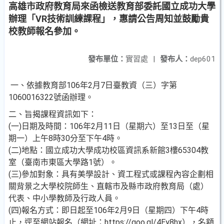
高雄市政府教育局來函檢送教育部委託國立成功大學
辦理「VR技術訓練課程」，惠請公告周知並鼓勵貴
校教師報名參加。
發布單位：
實習處
|
發布人：
dep601
一、依據教育部106年2月7日臺教資（三）字第
1060016322號函辦理。
二、旨揭課程資訊如下：
(一)日期及時間：106年2月11日（星期六）至13日至（星
期一）上午8時30分至下午4時。
(二)地點：國立成功大學成功校區資訊系新館3樓65304教
室（臺南市東區大學路1號）。
(三)參加對象：具有美學設計、資工程式或課程內容企劃相
關背景之大學校院師生、直轄市及縣巿政府教育局（處）
代表、中小學教師及行政人員。
(四)報名方式：即日起至106年2月9日（星期四）下午4時
止，逕至網站報名（網址：https://goo.gl/4Ey8hx），名額