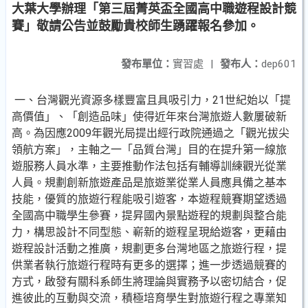
大葉大學辦理「第三屆菁英盃全國高中職遊程設計競
賽」敬請公告並鼓勵貴校師生踴躍報名參加。
發布單位：
實習處
|
發布人：
dep601
一、台灣觀光資源多樣豐富且具吸引力，21世紀始以「提
高價值」、「創造品味」使得近年來台灣旅遊人數屢破新
高。為因應2009年觀光局提出經行政院通過之「觀光拔尖
領航方案」，主軸之一「品質台灣」目的在提升第一線旅
遊服務人員水準，主要推動作法包括有輔導訓練觀光從業
人員。規劃創新旅遊產品是旅遊業從業人員應具備之基本
技能，優質的旅遊行程能吸引遊客，本遊程競賽期望透過
全國高中職學生參賽，提昇國內景點遊程的規劃與整合能
力，構思設計不同型態、嶄新的遊程呈現給遊客，更藉由
遊程設計活動之推廣，規劃更多台灣地區之旅遊行程，提
供業者執行旅遊行程時有更多的選擇；進一步透過競賽的
方式，啟發有關科系師生將理論與實務予以密切結合，促
進彼此的互動與交流，積極培育學生對旅遊行程之專業知