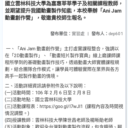
國立雲林科技大學為嘉惠莘莘學子及相關課程教師，
並期望提升我國動畫製作知能，本校舉辦「Ani Jam
動畫創作營」，敬邀貴校師生報名。
發布單位：
實習處
|
發布人：
dep601
一、「Ani Jam 動畫創作營」主打虛實課程整合，強調以
在「2D動畫製作」、「動畫短片製作寶典」線上磨課師課
程所學到的基礎動畫製作技巧，透過動畫大師實體課程規
劃，結合團隊合作模式，讓學員可體驗實際在業界與各方
高手一起製作動畫的情境。
二、活動詳細資訊請參附件及以下說明：
(一)活動時間：106 年 2 月 6 日至 2 月 8 日
(二)活動地點：國立雲林科技大學
(三)活動課程表：https://goo.gl/l7wJl1 (課程內容及時間視
情況調整。)
(四)授課教師：雲林科技大學陳世昌老師及楊晰勛老師
(五)活動對象：歡迎全台灣對動畫製作流程，包含鏡頭、腳