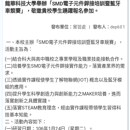
龍華科技大學舉辦「SMD電子元件銲接培訓暨藍牙
車競賽」，敬邀貴校學生踴躍報名參加。
發布單位：
實習處
|
發布人：
dep601
一、本校主辦「SMD電子元件銲接培訓暨藍牙車競賽」，
活動主旨為：
(一)結合科大與高中職校之專業學程及職業技能接軌合作。
(二)培養學生SMD電子元件銲接實作能力，落實產業界的需
求。
(三)透過實作課程使學生了解物聯網(IOT) 概念以及藍牙模
組的應用。
(四)提升學生科學創造力與創新能力之MAKER培養，進而
落實創新之具體實踐。
(五)落實STEAM教育理念，經由實作課程帶領學生習得科
技基本知能。
二、活動內容如下：
(一)研習日期：106年1月24日（星期二）。