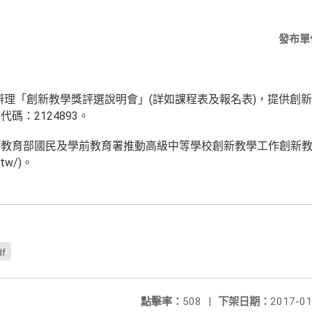
發布單
家商辦理「創新教學獎評選說明會」(詳如課程表及報名表)，提供創
碼：2124893。
教育部國民及學前教育署推動高級中等學校創新教學工作創新教
u.tw/)。
df
點擊率：
508
|
下架日期：
2017-01