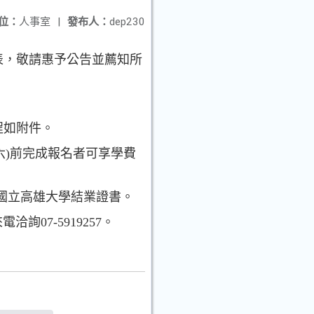
位：
人事室
|
發布人：
dep230
名表，敬請惠予公告並薦知所
程如附件。
六)前完成報名者可享學費
國立高雄大學結業證書。
來電洽詢07-5919257。