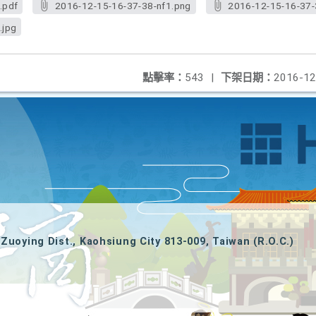
.pdf
2016-12-15-16-37-38-nf1.png
2016-12-15-16-37-
.jpg
點擊率：
543
|
下架日期：
2016-12
Zuoying Dist., Kaohsiung City 813-009, Taiwan (R.O.C.)