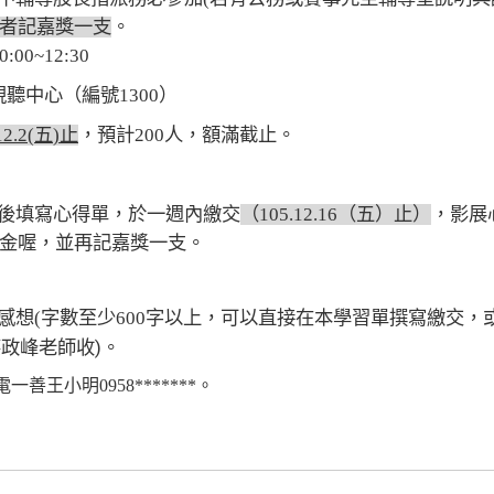
者記嘉獎一支
。
10:00~12:30
視聽中心（編號
1300
）
12.2(
五
)
止
，預計
200
人，額滿截止。
後填寫心得單，於一週內繳交
（
105.12.16
（五）止）
，
影展
金喔，並再記嘉獎一支
。
感想
(
字數至少
600
字以上，可
以直接在本學習單撰寫繳交，
蔡政峰老師收
)
。
電一善王小明
0958*******
。