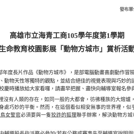
發布單
高雄市立海青工商
105
學年度
第
1
學期
生命教育校園影展「動物方城市」賞析活
部年度長片作品《
動物方城市
》，是部電腦動畫喜劇動作冒
、動物天性等獨特的觀點，並結合絕佳的視覺表現與巧妙的
校慶時播放給大家看囉，請盡早把握、盡快向輔導室報名參
裡沒有人類的存在，如同一般的大都會，彷彿種族的大熔爐
身處巧妙的平衡。然而，在這個看似相安無事的世界裡，似
菜鳥女警官
必須要與一隻
狡詐的狐狸
聯手辦案，解決動物方城
中輔導股長指派務必參加
(
若有公務或賽事先至輔導室說明與