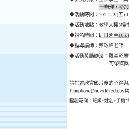
一辦理，參加
◆活動時間：
105.12.9(
五
) 
◆活動地點：教學大樓
3
樓
◆報名時間：
即日起至
105.
◆指導講師：蔡政峰老師
◆活動獎勵辦法：觀賞影展
可榮獲獎
請撰述欣賞影片後的心得與
tsairphone@hcvs.kh.edu.tw
檔名
範例：班級
+
姓名
+
手機
"