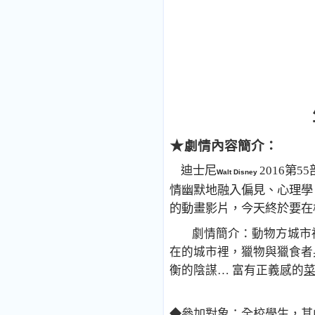
★
劇情內容簡介：
迪士尼
2016
第
55
Walt Disney
情幽默地融入偏見、心理學
的動畫影片，今天終於要在
劇情簡介：動物方城市
在的城市裡，獵物與獵食者
衡的陰謀… 富有正義感的
◆參加對象：全校學生，其