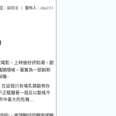
位：
輔導室
|
發布人：
dep251
動
險電影，上映後好評如潮，劇
議題隱喻，著實為一部創新
與囉
~
，在這個只有哺乳類動物存
乎正醞釀著一個足以動搖平
市中最大的危機…
請假
)
，
本活動
以公假方式統