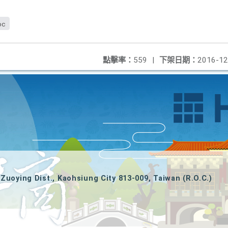
oc
點擊率：
559
|
下架日期：
2016-12
Zuoying Dist., Kaohsiung City 813-009, Taiwan (R.O.C.)