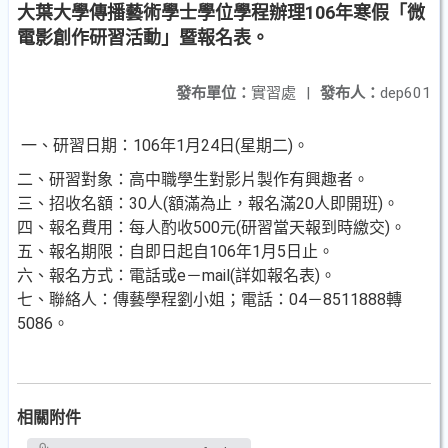
大葉大學傳播藝術學士學位學程辦理106年寒假「微
電影創作研習活動」暨報名表。
發布單位：
實習處
|
發布人：
dep601
一、研習日期：106年1月24日(星期二)。
二、研習對象：高中職學生對影片製作有興趣者。
三、招收名額：30人(額滿為止，報名滿20人即開班)。
四、報名費用：每人酌收500元(研習當天報到時繳交)。
五、報名期限：自即日起自106年1月5日止。
六、報名方式：電話或e－mail(詳如報名表)。
七、聯絡人：傳藝學程劉小姐；電話：04－8511888轉
5086。
相關附件