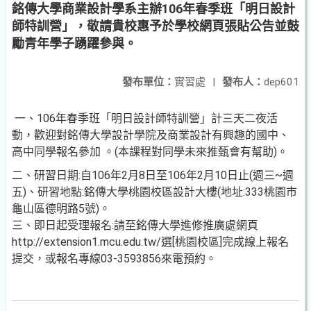
銘傳大學商業設計學系主辦106年春季班「明日設計
師特訓營」，敬請貴校惠予於學校網頁張貼公告並鼓
勵青年學子踴躍參與。
發布單位：
實習處
|
發布人：
dep601
一、106年春季班「明日設計師特訓營」計三天二夜活
動，歡迎對銘傳大學設計學院及商業設計有興趣的國中、
高中同學報名參加 。(本課程對同學未來推甄會有幫助)。
二、研習日期:自106年2月8日至106年2月10日止(週三~週
五)、研習地點:銘傳大學桃園校區設計大樓(地址:333桃園市
龜山區德明路5號)。
三、即日起受理報名:請至銘傳大學進修推廣處網頁
http://extension1.mcu.edu.tw/選[桃園校區]完成線上報名
提交，或報名專線03-3593856來電預約。