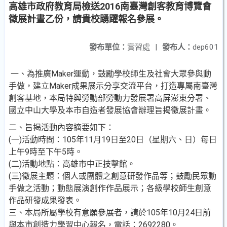
高雄市政府教育局檢送2016南臺灣創客教育博覽會
徵展計畫乙份，請貴校踴躍報名參展。
發布單位：
實習處
|
發布人：
dep601
一、為推廣Maker運動，鼓勵學校師生及社會大眾參與動
手做，建立Maker成果展示分享交流平台，打造專屬南臺灣
創客基地，本局特與勞動部勞動力發展署高屏澎東分署、
國立中山大學及本市自造者發展協會辦理旨揭徵展計畫。
二、旨揭活動內容摘要如下：
(一)活動時間：105年11月19日至20日（星期六、日）每日
上午9時至下午5時。
(二)活動地點：高雄市中正技擊館。
(三)徵展主題：個人或團體之創意研發作品等；鼓勵民眾動
手做之活動；動態展演創作作品展示；各級學校師生創意
作品研發成果發表。
三、本局所屬學校有意願參展者，請於105年10月24日前
與本市創造力學習中心報名，電話：2692280。