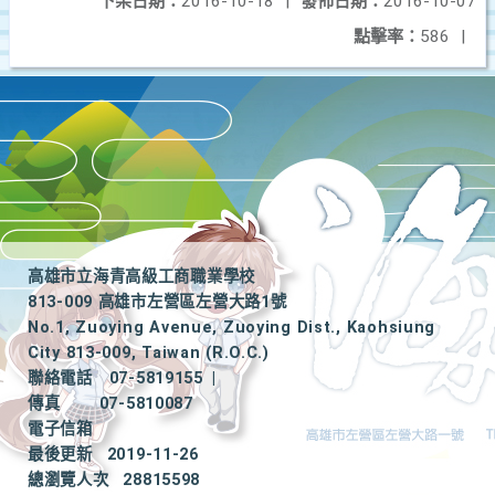
下架日期：
2016-10-18
|
發佈日期：
2016-10-07
點擊率：
586
|
高雄市立海青高級工商職業學校
813-009 高雄市左營區左營大路1號
No.1, Zuoying Avenue, Zuoying Dist., Kaohsiung
City 813-009, Taiwan (R.O.C.)
聯絡電話
07-5819155
|
傳真
07-5810087
電子信箱
最後更新
2019-11-26
總瀏覽人次
28815598