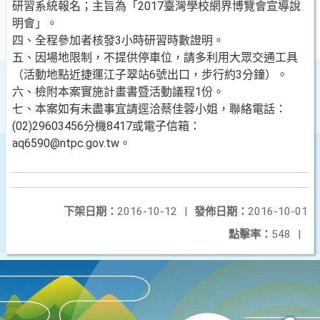
研習系統報名；主旨為「2017臺灣學校網界博覽會宣導說
明會」。
四、全程參加者核發3小時研習時數證明。
五、因場地限制，不提供停車位，請多利用大眾交通工具
（活動地點近捷運江子翠站6號出口，步行約3分鐘）。
六、檢附本案實施計畫書暨活動議程1份。
七、本案如有未盡事宜請逕洽蔡佳蓉小姐，聯絡電話：
(02)29603456分機8417或電子信箱：
aq6590@ntpc.gov.tw。
下架日期：
2016-10-12
|
發佈日期：
2016-10-01
點擊率：
548
|