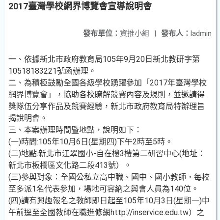
2017臺灣學校網界博覽會宣導說明會
發布單位：
資推小組
|
發布人：
ladmin
一、依據新北市政府教育局105年9月20日新北教研字第
10518183221號函辦理。
二、為積極鼓勵全國各級學校踴躍參加「2017年臺灣學校
網界博覽會」，協助各校瞭解競賽內容及規則，並邀請得
獎隊伍分享作品及競賽經驗，新北市政府教育局特辦理旨
揭說明會。
三、本案辦理時間暨地點，說明如下：
(一)時間:105年10月6日(星期四)下午2時至5時。
(二)地點:新北市江翠國小-自在樓3樓第二研習中心(地址：
新北市板橋區文化路二段413號）。
(三)參與對象：全國公私立高中職、國中、國小教師，每校
至多派1名代表參加，場地可容納之與會人員為140位。
(四)請有興趣報名之教師即日起至105年10月3日(星期一)中
午前逕至全國教師在職進修網http://inservice.edu.tw）之