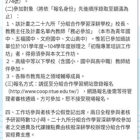
274號）。
(二)參加對象（將依「報名身份」先後順序錄取至額滿為
止）：
１、該計畫之二十九所「分組合作學習深耕學校」校長、
教務主任及計畫名單內教師「務必參加」（本市為青年國
中、五福國中、文府國中、文山高中）。惟若已參加過該
單位於101學年度~104學年度辦理之「初階專業培訓工作
坊」者，得毋須參與本次工作坊。
２、高級中等以下學校（含國小、國中與高中職）教師結
伴參加。
３、各縣市教育局之領域輔導成員。
(三)報名方式：請逕至分組合作學習網站登錄報名
（http://www.coop.ntue.edu.tw/），網路報名後需等待管
理者審核通過，方可參加，恕不接受現場報名。
四、工作坊參與者核予公假登記出席，兩日全程參與者核
予研習時數12小時。二十九所分組合作學習深耕學校參加
者之交通費及代課鐘點費由核撥深耕學校辦理分組合作學
習經費支應。