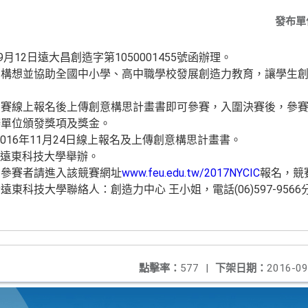
發布單
月12日遠大昌創造字第1050001455號函辦理。
明構想並協助全國中小學、高中職學校發展創造力教育，讓學生
。
賽線上報名後上傳創意構思計畫書即可參賽，入圍決賽後，參賽
辦單位頒發獎項及獎金。
2016年11月24日線上報名及上傳創意構思計畫書。
日於遠東科技大學舉辦。
意參賽者請進入該競賽網址
www.feu.edu.tw/2017NYCIC
報名，競
科技大學聯絡人：創造力中心 王小姐，電話(06)597-9566分
點擊率：
577
|
下架日期：
2016-09