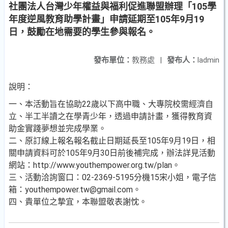
社團法人台灣少年權益與福利促進聯盟辦理「105學
年度逆風教育助學計畫」申請延期至105年9月19
日，鼓勵在地需要的學生參與報名。
發布單位：
教務處
|
發布人：
ladmin
說明：
一、本活動旨在協助22歲以下高中職、大專院校需經濟自
立、半工半讀之在學青少年，透過申請計畫，獲得教育資
助金實踐夢想並完成學業。
二、原訂線上報名報名截止日期延長至105年9月19日，相
關申請資料可於105年9月30日前後補完成，辦法詳見活動
網站：http://www.youthempower.org.tw/plan。
三、活動洽詢窗口：02-2369-5195分機15宋小姐，電子信
箱：youthempower.tw@gmail.com。
四、貴單位之摯宜，本聯盟敬表謝忱。