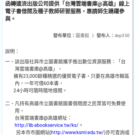
函轉遠流出版公司提供「台灣雲端書庫@高雄」線上
電子書借閱及種子教師研習服務，惠請師生踴躍參
與。
發布單位：
圖書館
|
發布人：
dep350
說明：
一、該出版社與市立圖書館攜手推出數位資源服務：「台
灣雲端書庫@高雄」，
擁有23,000餘種精選的優質電子書，只要在高雄市轄區
內，一年可借60本書，
24小時可隨時隨地借閱。
二、凡持有高雄市立圖書館圖書借閱證之民眾皆可免費使
用，
台灣雲端書庫@高雄網址：
http://lib.ebookservice.tw/ks/
。
另本市市圖網站(
http://www.ksml.edu.tw/
)亦可查詢或