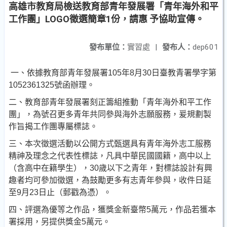
高雄市教育局檢送教育部青年發展署「青年海外和平
工作團」LOGO徵選簡章1份，請惠 予協助宣傳。
發布單位：
實習處
|
發布人：
dep601
一、依據教育部青年發展署105年8月30日臺教青署學字第
1052361325號函辦理。
二、
教育部青年發展署刻正籌組推動「青年海外和平工作
團」，為號召更多青年共同參與海外志願服務，爰規劃製
作旨揭工作團專屬標誌。
三、本次徵選活動以公開方式甄選具有青年海外志工服務
精神及理念之代表性標誌，凡具中華民國國籍，高中以上
（含高中在籍學生），30歲以下之青年，對標誌設計有興
趣者均可參加徵選，為鼓勵更多有志青年參與，收件日延
至9月23日止（郵戳為憑）。
四、評選為優等之作品，獲獎金新臺幣5萬元，作品若獲本
署採用，另提供獎金5萬元。