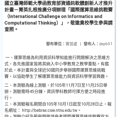
國立臺灣師範大學函教育部資通訊軟體創新人才推升
計畫－菁英扎根推廣分項辦理「國際運算思維挑戰賽
（International Challenge on Informatics and
Computational Thinking）」，敬邀貴校學生參與請
查照。
發布單位：
實習處
|
發布人：
dep601
一、運算思維為利用資訊科學知能進行問題解決之思維方
式，各先進國家皆將其納入中小學教育之教學重點。有鑑
於此，本計畫與全球近50國同步舉辦國際運算思維挑戰
賽，以協助學生了解運算思維能力與資訊科學學習興趣。
二、本測驗為線上測驗，於105年11月7日至11月25日舉
辦，測驗需時45分鐘，資訊學科教師可擇方便之時段進
行。
三、本測驗報名期間自105年10月1日起至10月28日止，報
名網址： http://bebras.csie.ntnu.edu.tw。
四、測驗介紹及範例題敬請參考國際運算思維挑戰賽官方