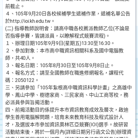
前截止。
４、105年9月20日各校候補學生遞補作業，遞補名單公告
於http://ioi.kh.edu.tw。
(二) 指導教師說明會：請高中職各校薦派教師乙位(不論是
否指導參賽，皆請派員，以瞭解程式競賽流程)。
１、辦理日期105年9月9日(星期五)13:30至16:30。
２、參加對象：本市高中職資訊相關科系及國中電腦教
師，共40人。
３、報名日期：105年8月30日至105年9月8日止。
４、報名方式：請至全國教師在職進修網報名，課程代
碼：2050122。
三、另請參加「105年紮根高中職資訊科學計畫」之高雄中
學、鳳山中學、樹德家商、三民家商、中山工商等校，務
必派員參與旨揭活動。
四、前揭活動目的係提升本市資訊教育成效及層次，啟迪
學生善用電腦解問題，培育未來教育科技及程式設計人
才，及選拔本市參加資訊奧林匹亞競賽(IOI)選手。故研習
活動結束後，將於一個月內(詳細日期另行函文公告)辦理資