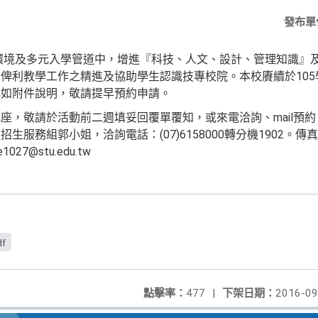
發布單
環境及多元入學管道中，增進『科技、人文、設計、管理知識』
俾利教學工作之精進及協助學生認識技專校院。本校賡續於10
詳如附件說明，敬請提早預約申請。
座，敬請於活動前二週填妥回覆單覆知，或來電洽詢、mail預
務組郭小姐，洽詢電話：(07)6158000轉分機1902。傳真電話
027@stu.edu.tw
df
點擊率：
477
|
下架日期：
2016-09