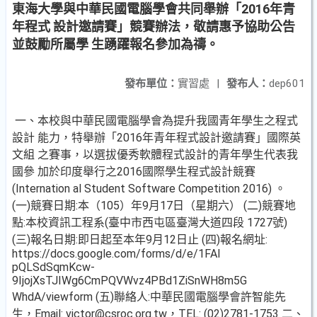
東海大學與中華民國電腦學會共同舉辦「2016年青
年程式 設計邀請賽」競賽辦法，敬請惠予協助公告
並鼓勵所屬學 生踴躍報名參加為禱。
發布單位：
實習處
|
發布人：
dep601
一、本校與中華民國電腦學會為提升我國青年學生之程式
設計 能力，特舉辦「2016年青年程式設計邀請賽」國際英
文組 之賽事，以選拔優秀軟體程式設計的青年學生代表我
國參 加於印度舉行之2016國際學生程式設計競賽
(Internation al Student Software Competition 2016) 。
(一)競賽日期:本（105）年9月17日（星期六） (二)競賽地
點:本校資訊工程系(臺中市西屯區臺灣大道四段 1727號)
(三)報名日期:即日起至本年9月12日止 (四)報名網址:
https://docs.google.com/forms/d/e/1FAI
pQLSdSqmKcw-
9IjojXsTJIWg6CmPQVWvz4PBd1ZiSnWH8m5G
WhdA/viewform (五)聯絡人:中華民國電腦學會許智能先
生，Email: victor@csroc.org.tw，TEL: (02)2781-1753 二、