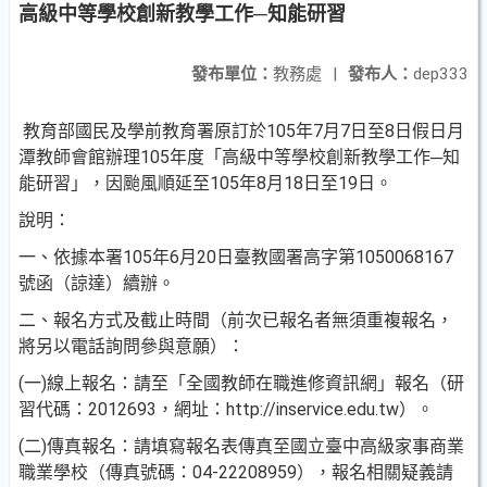
高級中等學校創新教學工作─知能研習
發布單位：
教務處
|
發布人：
dep333
教育部國民及學前教育署原訂於105年7月7日至8日假日月
潭教師會館辦理105年度「高級中等學校創新教學工作─知
能研習」，因颱風順延至105年8月18日至19日。
說明：
一、依據本署105年6月20日臺教國署高字第1050068167
號函（諒達）續辦。
二、報名方式及截止時間（前次已報名者無須重複報名，
將另以電話詢問參與意願）：
(一)線上報名：請至「全國教師在職進修資訊網」報名（研
習代碼：2012693，網址：http://inservice.edu.tw）。
(二)傳真報名：請填寫報名表傳真至國立臺中高級家事商業
職業學校（傳真號碼：04-22208959），報名相關疑義請