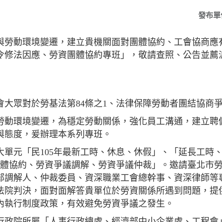
發布單
與勞動環境變遷，建立貴機關面對團體協約、工會協商應
令修法因應、勞資團體協約專班」，敬請查照、公告並薦
會大眾對於勞基法第84條之1、法律保障勞動者團結協商
勞動環境變遷，為穩定勞動關係，強化員工溝通，建立聘
與態度，爰辦理本系列專班。
大單元「民105年最新工時、休息、休假」、「延長工時
資團體協約、勞資爭議調解、勞資爭議仲裁」。邀請臺北市
部調解人、仲裁委員、資深職業工會總幹事、資深律師等
法院判決，面對面解答貴單位於勞資關係所遇到問題，提
內執行制度政策，有效避免勞資爭議之發生。
行政院所屬「人事行政總處、經濟部中小企業處、工程會