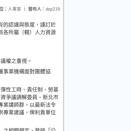
位：
人事室
|
發布人：
dep230
有的認識與態度，謹訂於
派各所屬（轄）人力資源
爭議權之重視。
僱事業機構面對團體協
、彈性工時、責任制、勞基
勞資爭議調解委員、新北市
專業講師群，以最新法令
供專業建議，俾利貴單位
」之相關規定，登錄「公