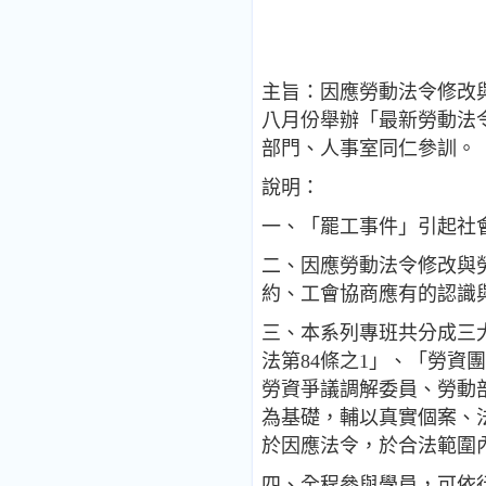
主旨：因應勞動法令修改
八月份舉辦「最新勞動法
部門、人事室同仁參訓。
說明：
一、「罷工事件」引起社
二、因應勞動法令修改與
約、工會協商應有的認識
三、本系列專班共分成三
法第84條之1」、「勞
勞資爭議調解委員、勞動
為基礎，輔以真實個案、
於因應法令，於合法範圍
四、全程參與學員，可依