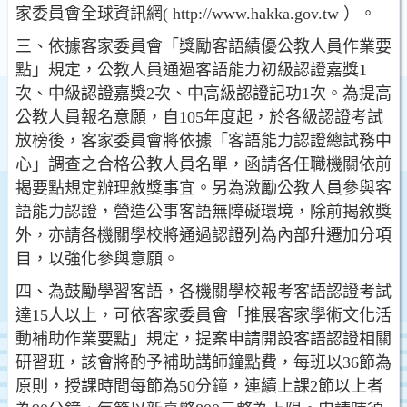
家委員會全球資訊網( http://www.hakka.gov.tw ）。
三、依據客家委員會「獎勵客語績優公教人員作業要
點」規定，公教人員通過客語能力初級認證嘉獎1
次、中級認證嘉獎2次、中高級認證記功1次。為提高
公教人員報名意願，自105年度起，於各級認證考試
放榜後，客家委員會將依據「客語能力認證總試務中
心」調查之合格公教人員名單，函請各任職機關依前
揭要點規定辦理敘獎事宜。另為激勵公教人員參與客
語能力認證，營造公事客語無障礙環境，除前揭敘獎
外，亦請各機關學校將通過認證列為內部升遷加分項
目，以強化參與意願。
四、為鼓勵學習客語，各機關學校報考客語認證考試
達15人以上，可依客家委員會「推展客家學術文化活
動補助作業要點」規定，提案申請開設客語認證相關
研習班，該會將酌予補助講師鐘點費，每班以36節為
原則，授課時間每節為50分鐘，連續上課2節以上者