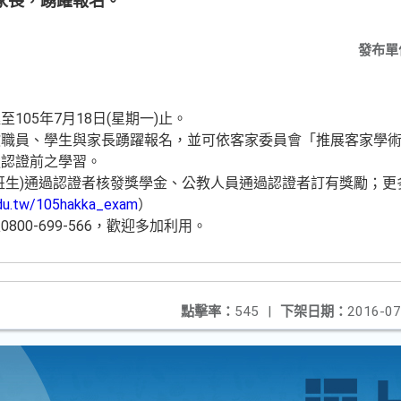
家長，踴躍報名。
發布單
105年7月18日(星期一)止。
教職員、學生與家長踴躍報名，並可依客家委員會「推展客家學
強認證前之學習。
班生)通過認證者核發獎學金、公教人員通過認證者訂有獎勵；更
.edu.tw/105hakka_exam
）
00-699-566，歡迎多加利用。
點擊率：
545
|
下架日期：
2016-07