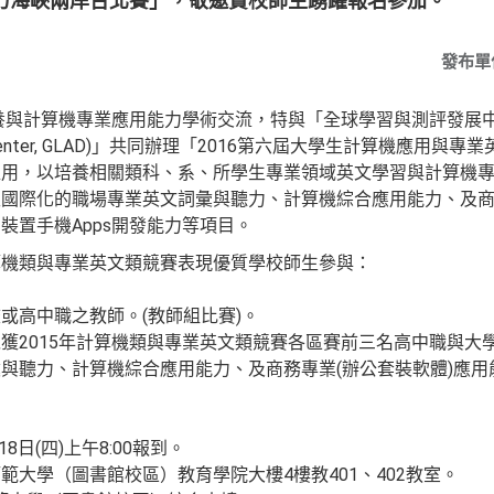
力海峽兩岸台北賽」，敬邀貴校師生踴躍報名參加。
發布單
算機專業應用能力學術交流，特與「全球學習與測評發展中心 (Global
pment center, GLAD)」共同辦理「2016第六屆大學生計算機
促用，以培養相關類科、系、所學生專業領域英文學習與計算機
國際化的職場專業英文詞彙與聽力、計算機綜合應用能力、及商
裝置手機Apps開發能力等項目。
算機類與專業英文類競賽表現優質學校師生參與：
。
或高中職之教師。(教師組比賽)。
獲2015年計算機類與專業英文類競賽各區賽前三名高中職與大
與聽力、計算機綜合應用能力、及商務專業(辦公套裝軟體)應
8日(四)上午8:00報到。
範大學（圖書館校區）教育學院大樓4樓教401、402教室。