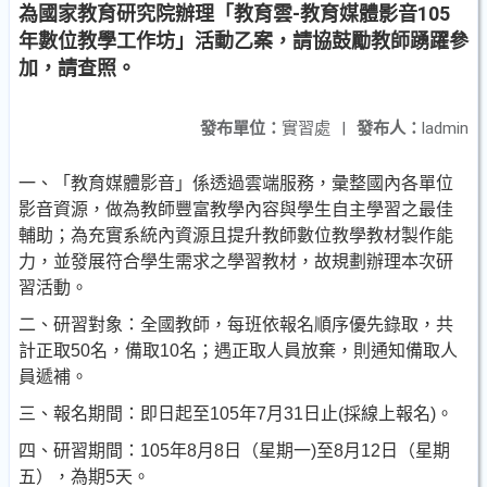
為國家教育研究院辦理「教育雲-教育媒體影音105
年數位教學工作坊」活動乙案，請協鼓勵教師踴躍參
加，請查照。
發布單位：
實習處
|
發布人：
ladmin
一、「教育媒體影音」係透過雲端服務，彙整國內各單位
影音資源，做為教師豐富教學內容與學生自主學習之最佳
輔助；為充實系統內資源且提升教師數位教學教材製作能
力，並發展符合學生需求之學習教材，故規劃辦理本次研
習活動。
二、研習對象：全國教師，每班依報名順序優先錄取，共
計正取50名，備取10名；遇正取人員放棄，則通知備取人
員遞補。
三、報名期間：即日起至105年7月31日止(採線上報名)。
四、研習期間：105年8月8日（星期一)至8月12日（星期
五），為期5天。