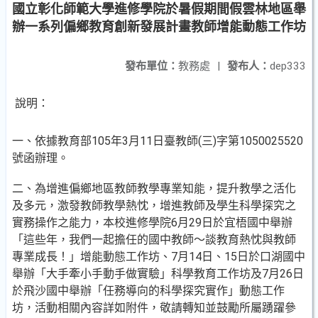
國立彰化師範大學進修學院於暑假期間假雲林地區舉
辦一系列偏鄉教育創新發展計畫教師增能動態工作坊
發布單位：
教務處
|
發布人：
dep333
說明：
一、依據教育部105年3月11日臺教師(三)字第1050025520
號函辦理。
二、為增進偏鄉地區教師教學專業知能，提升教學之活化
及多元，激發教師教學熱忱，增進教師及學生科學探究之
實務操作之能力，本校進修學院6月29日於宜梧國中舉辦
「這些年，我們一起擔任的國中教師～談教育熱忱與教師
專業成長！」增能動態工作坊、7月14日、15日於口湖國中
舉辦「大手牽小手動手做實驗」科學教育工作坊及7月26日
於飛沙國中舉辦「任務導向的科學探究實作」動態工作
坊，活動相關內容詳如附件，敬請轉知並鼓勵所屬踴躍參