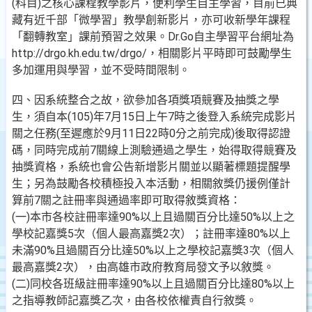
(科目)之核心課程教學影片，便利學生自主學習，目前已典
藏有近千部「微學習」教學創新影片，亦可收新學年課程
「翻轉教室」課前預習之效果。Dr.Go自主學習平台網址為
http://drgo.kh.edu.tw/drgo/，相關影片平時即可鼓勵學生
多加運用與學習，並不受時間限制。
四、因系統整合之故，欲參加各項獎項競賽及抽獎之學
生，須自本(105)年7月15日上午7時之後登入系統完成影片
關之任務(至遲應於9月11日22時0分之前完成)後取得認證
碼，同時完成前7關線上測驗通過之學生，始得取得競賽及
抽獎資格，系統也會公告新增影片關並以顯著標題提醒學
生；另為鼓勵各校積極投入本活動，相關敘獎仍援例僅計
算前7關之註冊率與通過率即可取得敘獎資格：
(一)本市各校註冊率達90%以上且過關百分比達50%以上之
學校記嘉獎5次（個人最高嘉獎2次）；註冊率達80%以上
未滿90%且過關百分比達50%以上之學校記嘉獎3次（個人
最高嘉獎2次），由高雄市政府教育局發文予以敘獎。
(二)同校各班級註冊率達90%以上且過關百分比達80%以上
之指導教師記嘉獎乙次，由各校依權責自行敘獎。