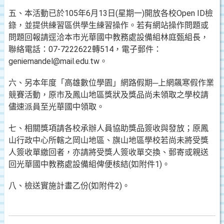
五、本活動已於105年6月13日(星期一)開放各校Open ID檢
錄，並提供練習區供學生練習操作。若有網站操作問題或
問題回報請逕洽本市光華國中教務處設備組林庭甄組長，
聯絡電話：07-7222622轉514，電子郵件：
geniemandel@mail.edu.tw。
六、另本年度「高雄數位學園」網路假期─上網飆寒假作業
競賽活動，原市及鳳山地區獎狀及獎品尚未領取之學校請
儘速派員至光華國中領取。
七、相關獎項請各校承辦人員協助獎品簽收與發放；原鳳
山行政中心所轄之岡山地區、旗山地區學校若尚未將受獎
人簽收單繳回者，亦請將受獎人簽收單交換、郵寄或親送
回光華國中教務處設備組俾便核結(如附件1)。
八、檢送實施計畫乙份(如附件2)。