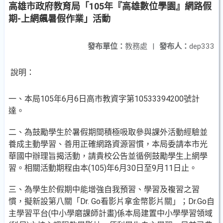
高雄市政府教育局「105年『高雄數位學園』網路假
期-上網飆暑假作業」活動
發布單位：
教務處
|
發布人：
dep333
說明：
一、本局105年6月6日高市教資字第10533394200號計
達。
二、為鼓勵學生於暑假期間積極吸取參與課外活動經驗並
養成主動學習、善用正確網路資源習慣，本局委請本市光
華國中辦理旨揭活動，請貴校公告並循例鼓勵學生上網學
習。相關活動期程由本(105)年6月30日至9月11日止。
三、為學生於假期中能增強自我預習、學習及複習之習
慣，擬新設第八關「Dr. Go看影片拿金幣影片關」；Dr.Go自
主學習平台(中小學磨課師計畫)係本局建置中小學學習領域