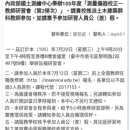
內政部國土測繪中心舉辦105年度「測量儀器校正－
教師研習會（第2梯次）」，請貴校推派土木建築群
科教師參加，並請惠予參加研習人員公（差）假。
發布單位：
實習處
|
發布人：
dep601
一、茲訂於本（105）年7月20日（星期三）上午9時20分
至下午4時假至善樓8樓會議室（臺中市南屯區黎明路2段
497號8樓）舉辦旨揭研習會。
二、請參加人員於本年7月12日（星期二）前上全國教師在
職進修網（http：//inservice.edu.tw）報名，各單位以不超
過3人為原則，課程代號：2017153。
三、為維護會場秩序，恕不接受現場報名；另請轉知參加
人員於開訓當日準時報到，本中心不另行文通知。
四、本研習會全程參與者，給予5小時進修研習證明，另為
響應環保政策，請轉知參加人員自備環保杯。
五、請服務學校核予參加人員公（差）假，其往返研習地
點之差旅費由原服務學校依規定支給。