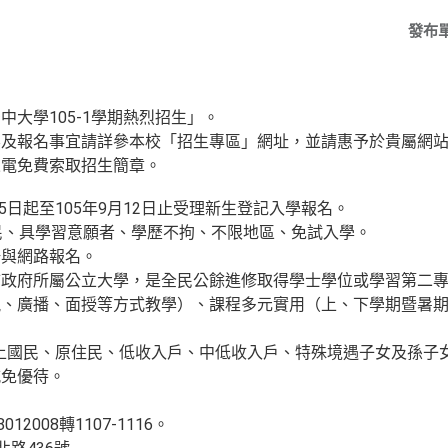
發布
大學105-1學期熱烈招生」。
容及報名事宜請詳參本校「招生專區」網址，並請惠予於貴屬網
來電免費索取招生簡章。
15日起至105年9月12日止受理新生登記入學報名。
民、具學習意願者、學歷不拘、不限地區、免試入學。
場與網路報名。
政府所屬公立大學，是全民公餘進修取得學士學位或學習第二專長
視、廣播、面授等方式教學）、課程多元實用（上、下學期暨暑
以上國民、原住民、低收入戶、中低收入戶、特殊境遇子女及孫子
減免優待。
012008轉1107-1116。