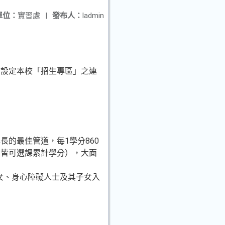
單位：
實習處
|
發布人：
ladmin
站設定本校「招生專區」之連
的最佳管道，每1學分860
期皆可選課累計學分），大面
女、身心障礙人士及其子女入