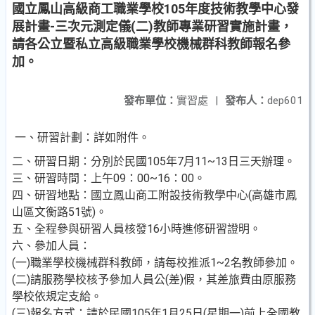
國立鳳山高級商工職業學校105年度技術教學中心發
展計畫-三次元測定儀(二)教師專業研習實施計畫，
請各公立暨私立高級職業學校機械群科教師報名參
加。
發布單位：
實習處
|
發布人：
dep601
一、研習計劃：詳如附件。
二、研習日期：分別於民國105年7月11~13日三天辦理。
三、研習時間：上午09：00~16：00。
四、研習地點：國立鳳山商工附設技術教學中心(高雄市鳳
山區文衡路51號)。
五、全程參與研習人員核發16小時進修研習證明。
六、參加人員：
(一)職業學校機械群科教師，請每校推派1~2名教師參加。
(二)請服務學校核予參加人員公(差)假，其差旅費由原服務
學校依規定支給。
(三)報名方式：請於民國105年1月25日(星期一)前上全國教