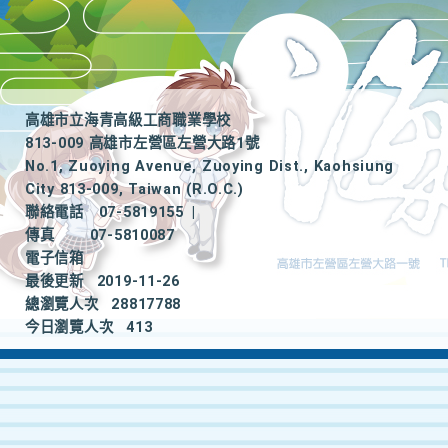
高雄市立海青高級工商職業學校
813-009 高雄市左營區左營大路1號
No.1, Zuoying Avenue, Zuoying Dist., Kaohsiung
City 813-009, Taiwan (R.O.C.)
聯絡電話
07-5819155
|
傳真
07-5810087
電子信箱
最後更新
2019-11-26
總瀏覽人次
28817788
今日瀏覽人次
413