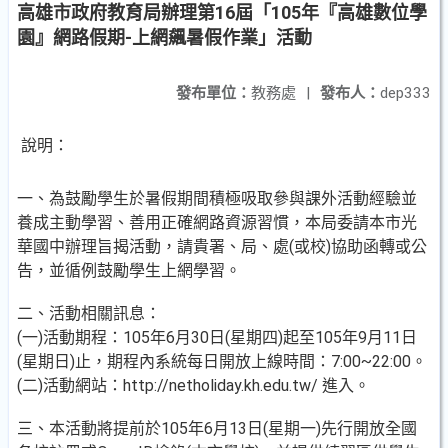
高雄市政府教育局辦理第16屆「105年『高雄數位學
園』網路假期-上網飆暑假作業」活動
發布單位：
教務處
|
發布人：
dep333
說明：
一、為鼓勵學生於暑假期間積極吸取參與課外活動經驗並
養成主動學習、善用正確網路資源習慣，本局委請本市光
華國中辦理旨揭活動，請貴署、局、處(或校)協助函轉或公
告，並循例鼓勵學生上網學習。
二、活動相關訊息：
(一)活動期程：105年6月30日(星期四)起至105年9月11日
(星期日)止，期程內系統每日開放上線時間：7:00~22:00。
(二)活動網站：http://netholiday.kh.edu.tw/ 進入。
三、本活動將提前於105年6月13日(星期一)先行開放全國