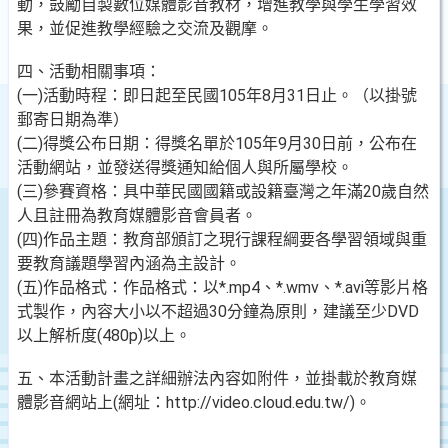
動，鼓勵自製數位媒體影音教材，增進教學與學生學習效
果，並促進教學經驗之交流及觀摩。
四、活動相關事項：
(一)活動時程：即日起至民國105年8月31日止。（以掛號
郵寄日期為準）
(二)得獎公布日期：得獎名單於105年9月30日前，公布在
活動網站，並發送得獎通知給個人與所屬學校。
(三)參賽資格：具中華民國國籍或設籍臺灣之年滿20歲自然
人且註冊為教育媒體影音會員者。
(四)作品主題：教育部頒訂之現行課程綱要各學習領域與重
要教育議題學習內涵為主設計。
(五)作品格式：作品格式：以*.mp4、*.wmv、*.avi等影片格
式製作，內容大小以不超過30分鐘為原則，建議至少DVD
以上解析度(480p)以上。
五、本活動計畫之詳細辦法內容如附件，並掛載於教育媒
體影音網站上(網址：http://video.cloud.edu.tw/)。