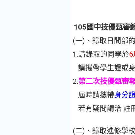
105國中技優甄審
(一)、錄取日間部
1.請錄取的同學於
6
請攜帶學生證或身
2.
第二次技優甄審
屆時請攜帶
身分
若有疑問請洽 註冊組：
(二)、錄取進修學