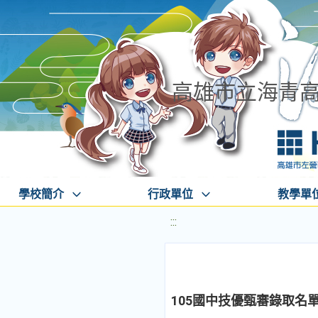
高雄市立海青
學校簡介
行政單位
教學單
:::
105國中技優甄審錄取名