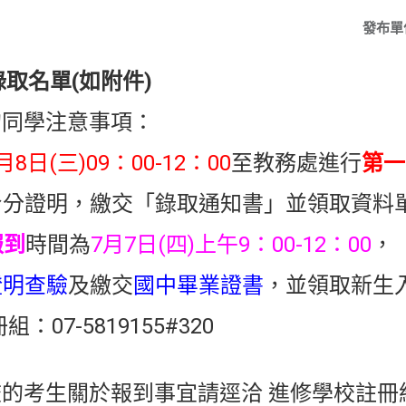
發布單
錄取名單(如附件)
的同學注意事項：
月8日(三)09：00-12：00
至教務處進行
第一
分證明，繳交「錄取通知書」並領取資料
報到
時間為
7月7日(四)上午9：00-12：00
，
證明查驗
及繳交
國中
畢業證書
，並領取新生
07-5819155#320
校的考生關於報到事宜請逕洽 進修學校註冊組