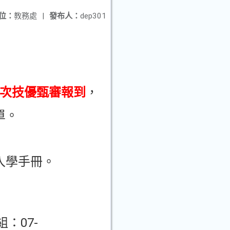
位：
教務處
|
發布人：
dep301
次技優甄審報到
，
單。
入學手冊。
：07-