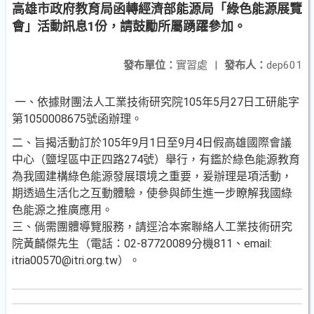
高雄市政府教育局函轉經濟部能源局「綠色能源展覽
會」活動訊息1份，請鼓勵所屬踴躍參加。
發布單位：
實習處
|
發布人：
dep601
一、依據財團法人工業技術研究院105年5月27日工研能字
第1050008675號函辦理。
二、旨揭活動訂於105年9月1日至9月4日假高雄國際會議
中心（鹽埕區中正四路274號）舉行，有鑑於綠色能源教育
為我國建構綠色能源發展環境之重要，爰辦理是項活動，
期透過生活化之互動體驗，使參與師生進一步瞭解我國綠
色能源之推廣應用。
三、倘需團體導覽服務，請逕洽本案聯絡人工業技術研究
院黃麟傑先生（電話：02-87720089分機811、email:
itria00570@itri.org.tw）。