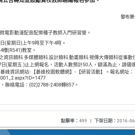
請公告轉知並鼓勵貴校教師踴躍報名參加。
發布單
ker微電影動漫配音配樂種子教師入門研習營。
9日(星期日)上午9時至下午4時。
(R541)教室。
之資訊類科.多媒體類科.設計類科.動畫類科.視傳大傳類科從事
月17日(星期五 )止上網報名，活動人數預計50人，額滿為止，請儘
碁峰資訊網站-【碁峰校園軟體網】-【研習活動】。報名網址：
R001_2.aspx?ID=1477
電話：(02)2788-2408轉857。
點擊率：
499
|
下架日期：
2016-06