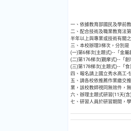
一、依據教育部國民及學前教育署
二、配合技術及職業教育法
半年以上與專業或技術有關
三、本校辦理3梯次，分別是
(一)第6梯次(主題式)--「金
(二)第176梯次(觀摩式)--
(三)第178梯次(主題式)--
四、報名請上國立秀水高工-快
五、請各校依推薦作業繳交推
業，該校教師視同無效件，
六、辦理主題式研習(11天(
七、研習人員於研習期間，學