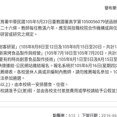
發布單
中華民國105年5月23日臺教國署高字第1050056079號函
第二十六條，教師每任教滿六年，應至與技職校院合作機構或與
之研習或研究之規定。
屬創客研習」(105年8月8日至12日及105年8月15日至20日，共計1
「創新窯烤食品製作與經營」(105年7月18日至105年7月20日，共計
「食夏有約時尚創意食品製作技術」(105年8月1日至5日及8月15日至
速連結-公民網站連結報名。報名系統於105年6月16日(星期四)
薦總表，各校退休人員或非編制內教師，請勿推薦報名參加。10
無法參加遴選。
含)以上)，由本校統一安排膳食、住宿。
校請准予公(差)假，並由各校支付差旅費用或學校請給予公假並
點擊率：
513
|
下架日期：
2016-06